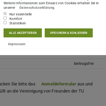
TU Darmstadt
Weitere Informationen zum Einsatz von Cookies erhalten Sie in
unserer
Datenschutzerklärung
.
Nur essentielle
Komfort
Statistiken
Emeriti
50,00 €
ALLE AKZEPTIEREN
SPEICHERN & SCHLIESSEN
 Fachgebiete, Institute
175,00 €
750,00 € (einmalig
Impressum
90,00 €
beitragsfrei
cken Sie bitte das
Anmeldeformular
(PDF-Datei)
(wird in neuem
aus und
llt an die Vereinigung von Freunden der TU