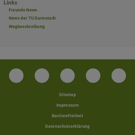
Links
Freunde News
News der TU Darmstadt
Wegbeschreibung
LinkedIn-Seite der TU Darmstadt
Instagram-Kanal der TU Darmstad
Bluesky-Kanal der TU D
Facebook-Seite
YouTu
Sitemap
Impressum
Barrierefreiheit
Datenschutzerklärung