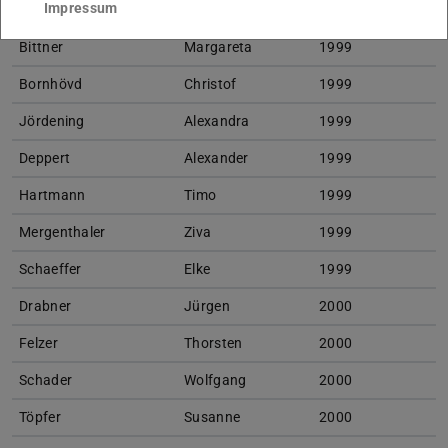
Impressum
Perner
Cornelia
1998
Bittner
Margareta
1999
Bornhövd
Christof
1999
Jördening
Alexandra
1999
Deppert
Alexander
1999
Hartmann
Timo
1999
Mergenthaler
Ziva
1999
Schaeffer
Elke
1999
Drabner
Jürgen
2000
Felzer
Thorsten
2000
Schader
Wolfgang
2000
Töpfer
Susanne
2000