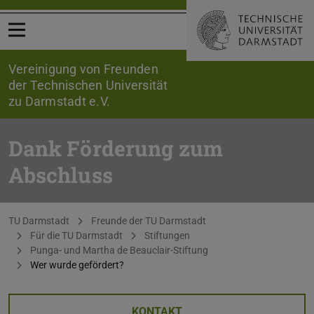
Menü öffnen
Vereinigung von Freunden
der Technischen Universität
zu Darmstadt e.V.
Dank Förderung zum
Abschluss
Sie befinden sich hier:
TU Darmstadt
Freunde der TU Darmstadt
Für die TU Darmstadt
Stiftungen
Punga- und Martha de Beauclair-Stiftung
Wer wurde gefördert?
KONTAKT