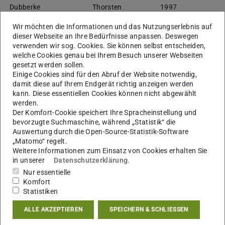
Dubberke
Thorsten
1997
Küspert
Klaus
1997
Wir möchten die Informationen und das Nutzungserlebnis auf
dieser Webseite an Ihre Bedürfnisse anpassen. Deswegen
Herzog
Britta
1997
verwenden wir sog. Cookies. Sie können selbst entscheiden,
welche Cookies genau bei Ihrem Besuch unserer Webseiten
Weber
Lutz
1997
gesetzt werden sollen.
Einige Cookies sind für den Abruf der Website notwendig,
Hampel
Thomas
1997
damit diese auf Ihrem Endgerät richtig anzeigen werden
kann. Diese essentiellen Cookies können nicht abgewählt
Mülthaler
Evelyn
1997
werden.
Der Komfort-Cookie speichert Ihre Spracheinstellung und
Rascher
Uwe
1998
bevorzugte Suchmaschine, während „Statistik“ die
Auswertung durch die Open-Source-Statistik-Software
Hendrich
Geert
1998
„Matomo“ regelt.
Weitere Informationen zum Einsatz von Cookies erhalten Sie
Jäger
Hartmut
1998
in unserer
Datenschutzerklärung
.
Nur essentielle
Schmidt
Melissa
1998
Komfort
Statistiken
Reitz
Irmtraud
1998
ALLE AKZEPTIEREN
SPEICHERN & SCHLIESSEN
Schiller
Lieselotte
1998