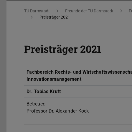
Sie befinden sich hier:
TU Darmstadt
Freunde der TU Darmstadt
F
Preisträger 2021
Preisträger 2021
Fachbereich Rechts- und Wirtschaftswissenscha
Innovationsmanagement
Dr. Tobias Kruft
Betreuer:
Professor Dr. Alexander Kock