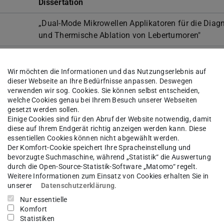
Dissertation
„Dual-Mode Mikrowellen Applikatoren für die Diag
und Thermische Ablation von Lebertumoren"
nik – Institut für Nachrichtentechnik
Wir möchten die Informationen und das Nutzungserlebnis auf
Dissertation
dieser Webseite an Ihre Bedürfnisse anpassen. Deswegen
verwenden wir sog. Cookies. Sie können selbst entscheiden,
„Partial Relaxation: A Computationally Efficient Dir
welche Cookies genau bei Ihrem Besuch unserer Webseiten
gesetzt werden sollen.
of-Arrival Estimation Framework"
Einige Cookies sind für den Abruf der Website notwendig, damit
diese auf Ihrem Endgerät richtig anzeigen werden kann. Diese
essentiellen Cookies können nicht abgewählt werden.
Der Komfort-Cookie speichert Ihre Spracheinstellung und
bevorzugte Suchmaschine, während „Statistik“ die Auswertung
atronische Systeme
durch die Open-Source-Statistik-Software „Matomo“ regelt.
Weitere Informationen zum Einsatz von Cookies erhalten Sie in
Dissertation
unserer
Datenschutzerklärung
.
Nur essentielle
„Erweiterte Betriebsstrategie für dedizierte parallel-
Komfort
serielle Hybridantriebe zur Berücksichtigung des
Statistiken