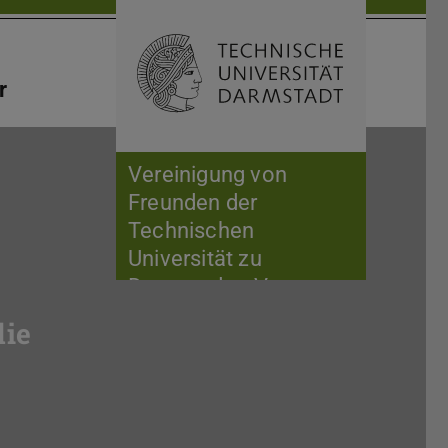
Suche öffnen
Zur Start
r
Vereinigung von
Freunden der
Technischen
Universität zu
Darmstadt e.V.
die