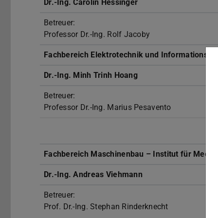
Dr.-Ing. Carolin Hessinger
Betreuer:
Professor Dr.-Ing. Rolf Jacoby
Fachbereich Elektrotechnik und Informationstech
Dr.-Ing. Minh Trinh Hoang
Betreuer:
Professor Dr.-Ing. Marius Pesavento
Fachbereich Maschinenbau – Institut für Mech
Dr.-Ing. Andreas Viehmann
Betreuer:
Prof. Dr.-Ing. Stephan Rinderknecht