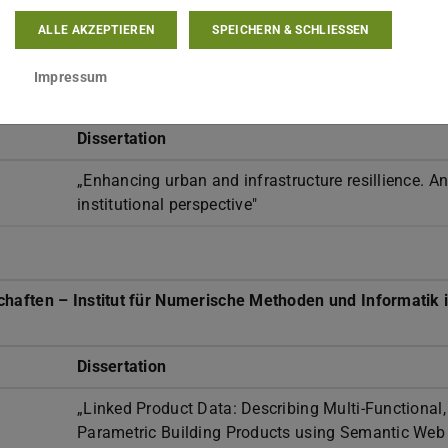
akustischen Komforts“
ALLE AKZEPTIEREN
SPEICHERN & SCHLIESSEN
Impressum
ntwerfen und Stadtentwicklung
Dissertation
„Enhancing urban and infrastructure resillience. A
institutional perspective"
haften – Institut für Numerische Methoden und Informatik 
Dissertation
„Linked Product Data: Describing Multi-Functional,
Parametric Building Products using Semantic Web