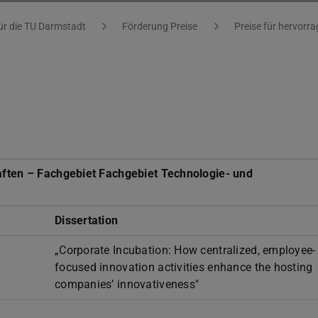
ür die TU Darmstadt
Förderung Preise
Preise für hervorr
ften – Fachgebiet Fachgebiet Technologie- und
Dissertation
„Corporate Incubation: How centralized, employee-
focused innovation activities enhance the hosting
companies’ innovativeness"