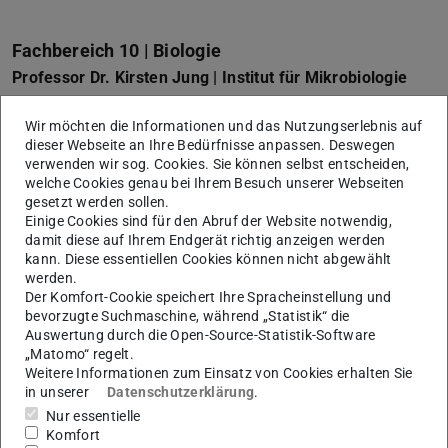
Fachbereich 10 | Biologie
Professor Dr. Kirsten Jung | Institut für Mikrobiologie
und Genetik
Wir möchten die Informationen und das Nutzungserlebnis auf
Niveausonde für einen Laborfermenter
dieser Webseite an Ihre Bedürfnisse anpassen. Deswegen
Professor Dr. Gerald Langner | Zoologie
verwenden wir sog. Cookies. Sie können selbst entscheiden,
welche Cookies genau bei Ihrem Besuch unserer Webseiten
Vibratome 1000 Plus
gesetzt werden sollen.
Einige Cookies sind für den Abruf der Website notwendig,
Professor Dr. Paul Layer | Entwicklungsbiologie –
damit diese auf Ihrem Endgerät richtig anzeigen werden
Neurogenetik
kann. Diese essentiellen Cookies können nicht abgewählt
Fischzuchtanlage
werden.
Der Komfort-Cookie speichert Ihre Spracheinstellung und
bevorzugte Suchmaschine, während „Statistik“ die
Auswertung durch die Open-Source-Statistik-Software
Fachbereich 11 | Material- und Geowissenschaften
„Matomo“ regelt.
Professor Dr. Hartmut Fueß | Strukturforschung
Weitere Informationen zum Einsatz von Cookies erhalten Sie
in unserer
Datenschutzerklärung
.
Dimpler, Dreizonenrohrofen
Nur essentielle
Professor Dr. Wolfram Jaegermann |
Komfort