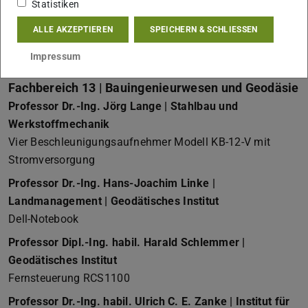
Statistiken
Oberflächenforschung
Softwarepaket zur numerischen Simulation elektrischer
ALLE AKZEPTIEREN
SPEICHERN & SCHLIESSEN
Halbleitereigenschaften, Hochleistungs-PC
Impressum
Fachbereich 13 | Bauingenieurwesen und Geodäsie
Professor Dr.-Ing. Jörg Lange | Stahlbau und
Werkstoffmechanik
Vier Beschleunigungsaufnehmer Modell KB-12-V mit
Stromversorgung
Professor Dr.-Ing. Hans-Joachim Linke |
Landmanagement | Geodätisches Institut
Dell-Notebook
Professor Dipl.-Ing. habil. Harald Schlemmer |
Geodätisches Institut
Fernsteuerung RCS1100
Professor Dr.-Ing. habil. Ulrich C. E. Zanke | Institut für