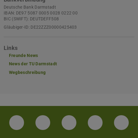
Deutsche Bank Darmstadt
IBAN: DE97 5087 0005 0028 0222 00
BIC (SWIFT): DEUTDEFF508
Gläubiger-ID: DE22ZZZ00000425403
Links
Freunde News
News der TU Darmstadt
Wegbeschreibung
LinkedIn-Seite der TU Darmstadt
Instagram-Kanal der TU Darmstad
Bluesky-Kanal der TU D
Facebook-Seite
YouTu