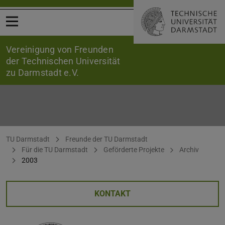
Menü öffnen
Vereinigung von Freunden
der Technischen Universität
zu Darmstadt e.V.
2003
Sie befinden sich hier:
TU Darmstadt
Freunde der TU Darmstadt
Für die TU Darmstadt
Geförderte Projekte
Archiv
2003
KONTAKT