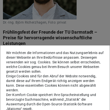
Dr.-Ing. Björn Richerzhagen, Foto: privat
Frühlingsfest der Freunde der TU Darmstadt –
Preise für hervorragende wissenschaftliche
Leistungen
am Donnerstag, 25. Mai 2023, um 18:00 Uhr im Garten
Wir möchten die Informationen und das Nutzungserlebnis auf
des Georg Christoph Lichtenberg-Hauses, Dieburger
dieser Webseite an Ihre Bedürfnisse anpassen. Deswegen
verwenden wir sog. Cookies. Sie können selbst entscheiden,
Straße 241, 64287 Darmstadt
welche Cookies genau bei Ihrem Besuch unserer Webseiten
Festprogramm
gesetzt werden sollen.
Einige Cookies sind für den Abruf der Website notwendig,
18:00 Uhr
Einlass und Sektempfang
damit diese auf Ihrem Endgerät richtig anzeigen werden
18:30 Uhr
Begrüßung, Matthias W. Send,
kann. Diese essentiellen Cookies können nicht abgewählt
werden.
Vorstandsvorsitzender
Der Komfort-Cookie speichert Ihre Spracheinstellung und
18:40 Uhr
Grußwort des Präsidiums der TU Darmstadt,
bevorzugte Suchmaschine, während „Statistik“ die
Professor Dr. Thomas Walther, Vizepräsident
Auswertung durch die Open-Source-Statistik-Software
„Matomo“ regelt.
18:50 Uhr
Neue Preise, Dr.-Ing. Kira Stein,