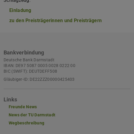
Schlagzeug.
Einladung
(PDF-Datei)
(wird in neuem Tab geöffnet)
zu den Preisträgerinnen und Preisträgern
Bankverbindung
Deutsche Bank Darmstadt
IBAN: DE97 5087 0005 0028 0222 00
BIC (SWIFT): DEUTDEFF508
Gläubiger-ID: DE22ZZZ00000425403
Links
Freunde News
News der TU Darmstadt
Wegbeschreibung