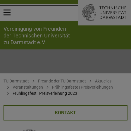
Menü öffnen
Vereinigung von Freunden
der Technischen Universität
zu Darmstadt e.V.
Frühlingsfest | Preisverleihung 2023
Sie befinden sich hier:
TU Darmstadt
Freunde der TU Darmstadt
Aktuelles
Veranstaltungen
Frühlingsfeste | Preisverleihungen
Frühlingsfest | Preisverleihung 2023
KONTAKT