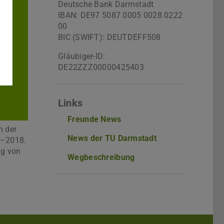
Deutsche Bank Darmstadt
IBAN: DE97 5087 0005 0028 0222
00
BIC (SWIFT): DEUTDEFF508
Gläubiger-ID:
DE22ZZZ00000425403
Links
Freunde News
n der
News der TU Darmstadt
8–2018.
ng von
Wegbeschreibung