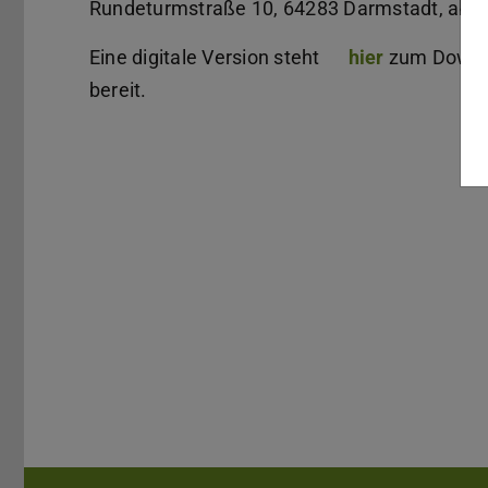
Rundeturmstraße 10, 64283 Darmstadt, abho
Eine digitale Version steht
hier
(PDF-Datei
(wird in ne
zum Downl
bereit.