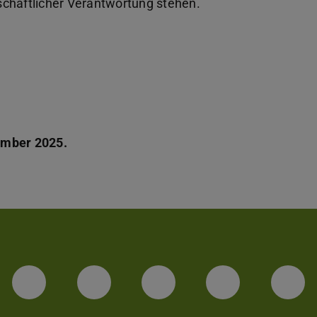
schaftlicher Verantwortung stehen.
ember 2025.
LinkedIn-Seite der TU Darmstadt
Instagram-Kanal der TU 
Bluesky-Kanal de
Facebook-
You