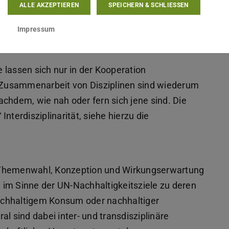
ALLE AKZEPTIEREN
SPEICHERN & SCHLIESSEN
Impressum
 lassen sich nur in der Kooperation
r Zusammenarbeit von Disziplinen sind wiederum
chdem, wie nah oder fern sich jene sind. Die
 Interdisziplinarität, siehe hierzu die
er Themenwahl, Konzeption und Wirkungserwartung
 im Sinne der UN-Nachhaltigkeitsziele zu deren
 nachhaltigem Konsum oder nachhaltiger
l sind dabei inter- und transdisziplinäre