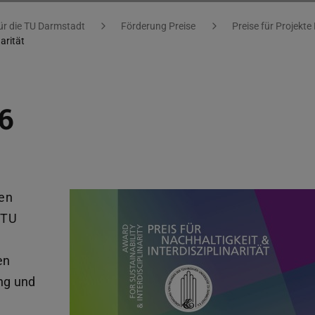
ür die TU Darmstadt
Förderung Preise
Preise für Projekte
arität
6
hen
 TU
en
ung und
e