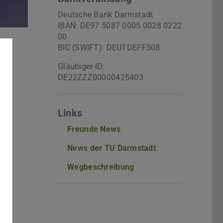
Deutsche Bank Darmstadt
IBAN: DE97 5087 0005 0028 0222
00
BIC (SWIFT): DEUTDEFF508
Gläubiger-ID:
DE22ZZZ00000425403
Links
Freunde News
News der TU Darmstadt
Wegbeschreibung