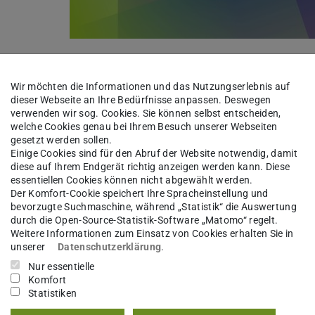
,
e Vereinigung fördert insbesondere Aktivitäten,
Wir möchten die Informationen und das Nutzungserlebnis auf
nformationsgewinnung in Richtung dieses
dieser Webseite an Ihre Bedürfnisse anpassen. Deswegen
der TU Darmstadt erhöhen.
verwenden wir sog. Cookies. Sie können selbst entscheiden,
welche Cookies genau bei Ihrem Besuch unserer Webseiten
gesetzt werden sollen.
unde der TU Darmstadt Preise im
Einige Cookies sind für den Abruf der Website notwendig, damit
menarbeit und mit der Unterstützung der
diese auf Ihrem Endgerät richtig anzeigen werden kann. Diese
essentiellen Cookies können nicht abgewählt werden.
schung (FiF)
und des
Büros für Nachhaltigkeit
Der Komfort-Cookie speichert Ihre Spracheinstellung und
bevorzugte Suchmaschine, während „Statistik“ die Auswertung
 die die Schwerpunkte Nachhaltigkeit und
durch die Open-Source-Statistik-Software „Matomo“ regelt.
ahren 2023, 2024 und 2025 abgeschlossen wurden.
Weitere Informationen zum Einsatz von Cookies erhalten Sie in
unserer
Datenschutzerklärung
.
nd Kreativität gefragt sowie eine entsprechende
Nur essentielle
Komfort
rgeführt bzw. weiterentwickelt und umgesetzt.
Statistiken
er TU und welche Außenwirkung.